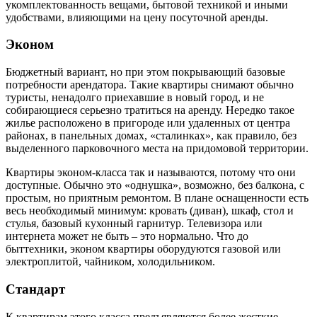
укомплектованность вещами, бытовой техникой и иными
удобствами, влияющими на цену посуточной аренды.
Эконом
Бюджетный вариант, но при этом покрывающий базовые
потребности арендатора. Такие квартиры снимают обычно
туристы, ненадолго приехавшие в новый город, и не
собирающиеся серьезно тратиться на аренду. Нередко такое
жилье расположено в пригороде или удаленных от центра
районах, в панельных домах, «сталинках», как правило, без
выделенного парковочного места на придомовой территории.
Квартиры эконом-класса так и называются, потому что они
доступные. Обычно это «однушка», возможно, без балкона, с
простым, но приятным ремонтом. В плане оснащенности есть
весь необходимый минимум: кровать (диван), шкаф, стол и
стулья, базовый кухонный гарнитур. Телевизора или
интернета может не быть – это нормально. Что до
быттехники, эконом квартиры оборудуются газовой или
электроплитой, чайником, холодильником.
Стандарт
К квартирам этого класса предъявляются более жесткие