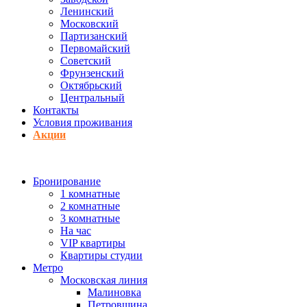
Ленинский
Московский
Партизанский
Первомайский
Советский
Фрунзенский
Октябрьский
Центральный
Контакты
Условия проживания
Акции
Бронирование
1 комнатные
2 комнатные
3 комнатные
На час
VIP квартиры
Квартиры студии
Метро
Московская линия
Малиновка
Петровщина