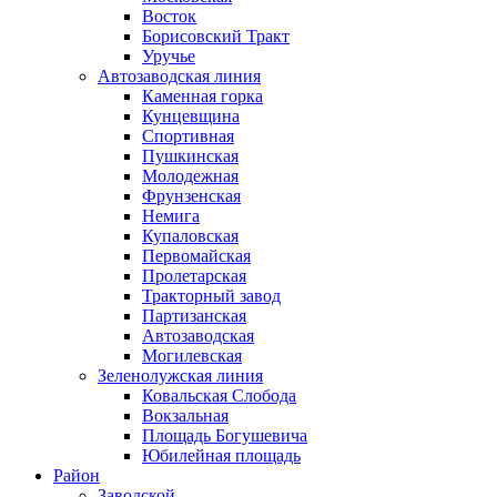
Восток
Борисовский Тракт
Уручье
Автозаводская линия
Каменная горка
Кунцевщина
Спортивная
Пушкинская
Молодежная
Фрунзенская
Немига
Купаловская
Первомайская
Пролетарская
Тракторный завод
Партизанская
Автозаводская
Могилевская
Зеленолужская линия
Ковальская Слобода
Вокзальная
Площадь Богушевича
Юбилейная площадь
Район
Заводской