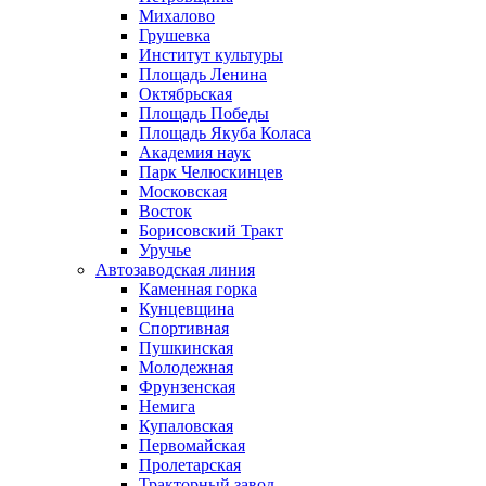
Михалово
Грушевка
Институт культуры
Площадь Ленина
Октябрьская
Площадь Победы
Площадь Якуба Коласа
Академия наук
Парк Челюскинцев
Московская
Восток
Борисовский Тракт
Уручье
Автозаводская линия
Каменная горка
Кунцевщина
Спортивная
Пушкинская
Молодежная
Фрунзенская
Немига
Купаловская
Первомайская
Пролетарская
Тракторный завод