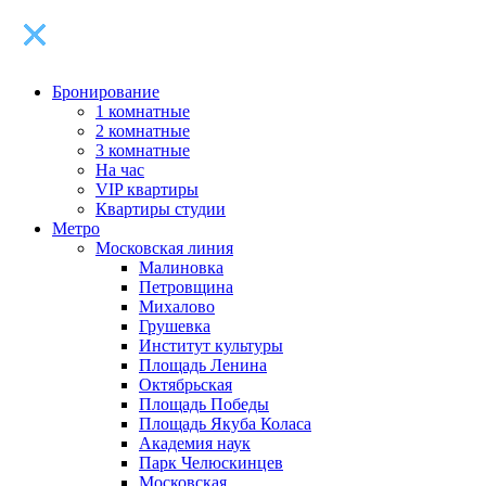
Бронирование
1 комнатные
2 комнатные
3 комнатные
На час
VIP квартиры
Квартиры студии
Метро
Московская линия
Малиновка
Петровщина
Михалово
Грушевка
Институт культуры
Площадь Ленина
Октябрьская
Площадь Победы
Площадь Якуба Коласа
Академия наук
Парк Челюскинцев
Московская